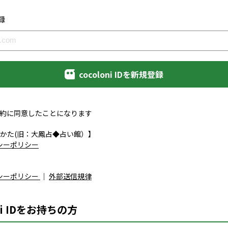
録
cocoloni IDを新規登録
約に同意したことになります
かた(旧：大鳳占◆占い館）】
シーポリシー
シーポリシー
｜
外部送信規律
ni IDをお持ちの方