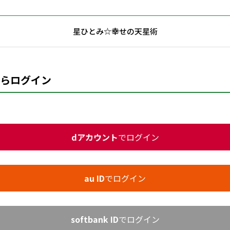
星ひとみ☆幸せの天星術
らログイン
dアカウント
でログイン
au ID
でログイン
softbank ID
でログイン